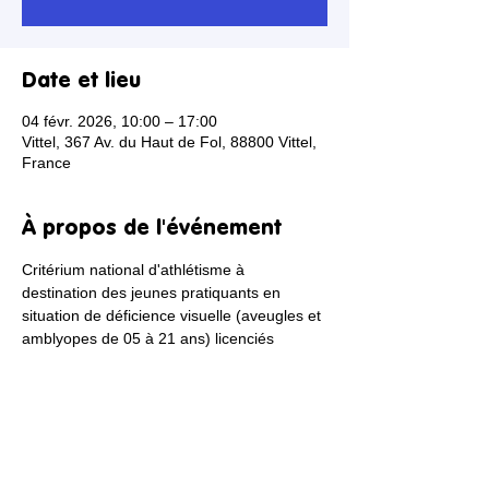
Date et lieu
04 févr. 2026, 10:00 – 17:00
Vittel, 367 Av. du Haut de Fol, 88800 Vittel,
France
À propos de l'événement
Critérium national d'athlétisme à 
destination des jeunes pratiquants en 
situation de déficience visuelle (aveugles et 
amblyopes de 05 à 21 ans) licenciés 
Handisport et/ou pris en charge au sein 
d'établissements spécialisés dans toute la 
France. Les jeunes athlètes s'affrontent 
tout au long de la journée dans un triathlon 
d'épreuves athlétiques (une course, un 
saut et un lancer) dans l'objectif de 