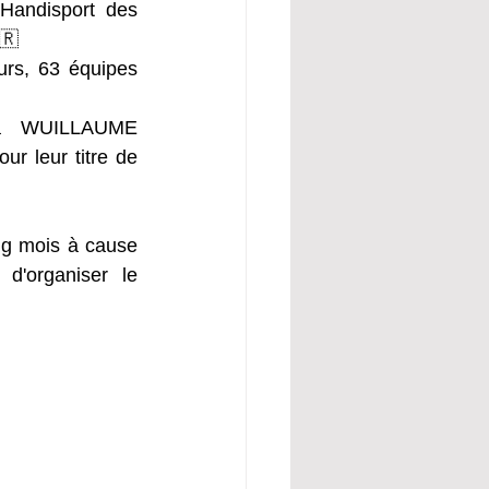
andisport des 
🇷 
urs, 63 équipes 
 à WUILLAUME 
r leur titre de 
ng mois à cause 
'organiser le 