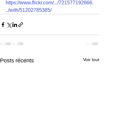
https://www.flickr.com/.../721577192666.
../with/51202785385/
Voir tout
Posts récents