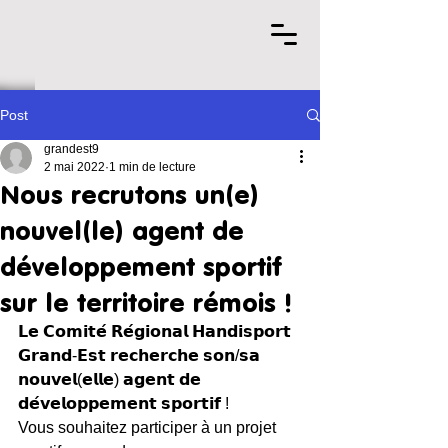
Post
grandest9
2 mai 2022
1 min de lecture
Nous recrutons un(e)
nouvel(le) agent de
développement sportif
sur le territoire rémois !
𝗟𝗲 𝗖𝗼𝗺𝗶𝘁𝗲́ 𝗥𝗲́𝗴𝗶𝗼𝗻𝗮𝗹 𝗛𝗮𝗻𝗱𝗶𝘀𝗽𝗼𝗿𝘁 
𝗚𝗿𝗮𝗻𝗱-𝗘𝘀𝘁 𝗿𝗲𝗰𝗵𝗲𝗿𝗰𝗵𝗲 𝘀𝗼𝗻/𝘀𝗮 
𝗻𝗼𝘂𝘃𝗲𝗹(𝗲𝗹𝗹𝗲) 𝗮𝗴𝗲𝗻𝘁 𝗱𝗲 
𝗱𝗲́𝘃𝗲𝗹𝗼𝗽𝗽𝗲𝗺𝗲𝗻𝘁 𝘀𝗽𝗼𝗿𝘁𝗶𝗳 ! 
Vous souhaitez participer à un projet 