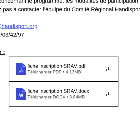
concernant le programme, les modalités de participation 
ez pas à contacter l’équipe du Comité Régional Handispo
handisport.org
2/03/42/97
n :
fiche inscription SRAV
.pdf
Télécharger PDF • 4.13MB
fiche inscription SRAV
.docx
Télécharger DOCX • 3.84MB