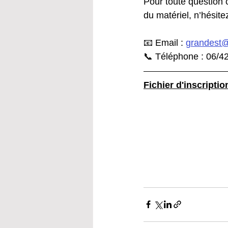
Pour toute question 
du matériel, n’hésit
📧 Email : 
grandest@
📞 Téléphone : 06/4
Fichier d'inscriptio