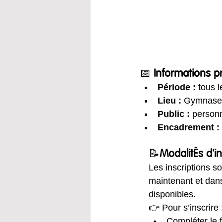
📅 
Informations p
Période :
 tous l
Lieu :
 Gymnase 
Public :
 person
Encadrement :
📝
Modalités d'in
Les inscriptions s
maintenant et dans
disponibles.
👉 Pour s’inscrire 
Compléter le f