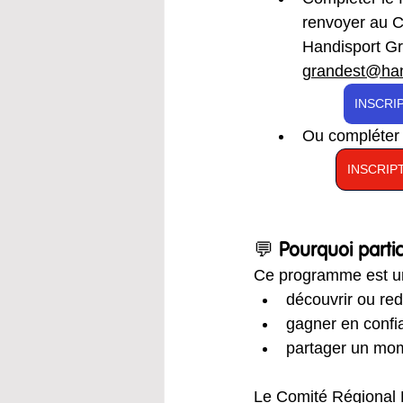
renvoyer au C
Handisport Gr
grandest@han
INSCRI
Ou compléter l
INSCRIP
💬 
Pourquoi partic
Ce programme est un
découvrir ou redé
gagner en confi
partager un mom
Le Comité Régional H