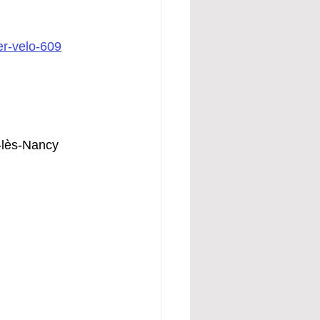
er-velo-609
-lès-Nancy