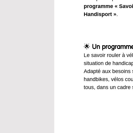
programme « Savoir
Handisport »
.
🌟 
Un programme a
Le savoir rouler à v
situation de handicap
Adapté aux besoins s
handbikes, vélos couch
tous, dans un cadre s