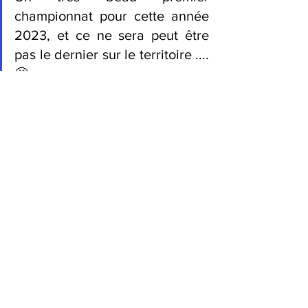
championnat pour cette année 
2023, et ce ne sera peut être 
pas le dernier sur le territoire .... 
🤩 
A très vite sur nos prochains 
événements ! 😉
📸
Photos CRHGE 
Photos FFH