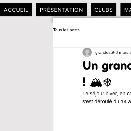
ACCUEIL
PRÉSENTATION
CLUBS
M
Tous les posts
grandest9
3 mars 
Un grand 
! 🏔❄️
Le séjour hiver, en 
s'est déroulé du 14 