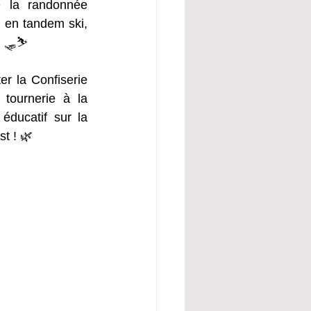
e la randonnée 
 en tandem ski, 
!! 🛷⛷
er la Confiserie 
tournerie à la 
ducatif sur la 
t ! 🌿